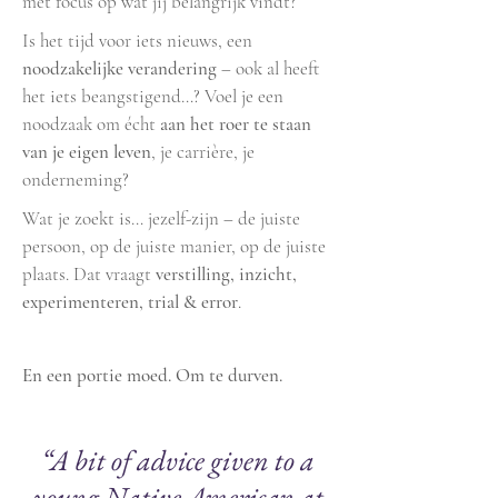
met focus op wat jij belangrijk vindt?
Is het tijd voor iets nieuws, een
noodzakelijke verandering
– ook al heeft
het iets beangstigend…?
Voel je een
noodzaak om écht
aan het roer te staan
van je eigen leven
, je carrière, je
onderneming?
Wat je zoekt is… jezelf-zijn – de juiste
persoon, op de juiste manier, op de juiste
plaats. Dat vraagt
verstilling, inzicht,
experimenteren, trial & error
.
En een portie moed. Om te durven.
“
A bit of advice given to a
young Native American at