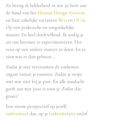
Zo breng ik helderheid in wie jij bent aan
de hand van het
Human Design Systeem
en haar zakelijke varianten
BG5
en
OC16
.
Op een praktische en toegankelijke
manier. En heel doeltreffend. Ik nodig je
uit om hiermee te experimenteren. Het
eens op een andere manier te doen. En te
zien wat er dan gebeurt…
Zodat je met vertrouwen de toekomst
ingaat vanuit je essentie. Zodat je stopt
met wat niet bij je past.
En alle aandacht
geeft aan wat juist is voor je. Zodat dát
groeit!
Een nieuw perspectief op jezelf,
individueel
dus, op je
(zaken)relatie
en/of
je
team
.
Een transformatie in je werk, je