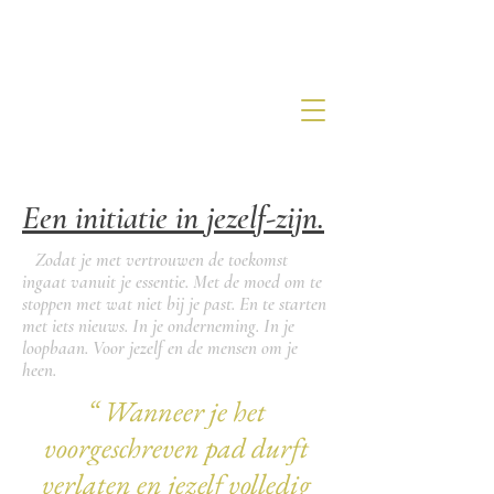
Een initiatie in jezelf-zijn.
Zodat je met vertrouwen de toekomst
ingaat vanuit je essentie.
Met de moed om te
stoppen met wat niet bij je past. En te starten
met iets nieuws. In je onderneming. In je
loopbaan. Voor jezelf en de mensen om je
heen.
“
Wanneer je het
voorgeschreven pad durft
verlaten en jezelf volledig