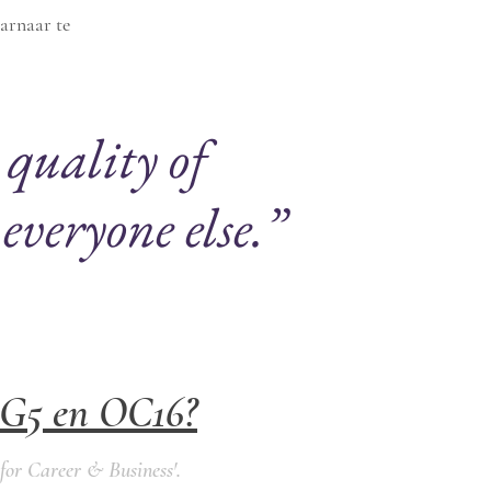
arnaar te
 quality of
m
everyone else
.”
BG5 en OC16?
or Career & Business
'.