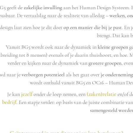
G5 geeft de
zakelijke invulling
aan het Human Design Systeem.
pasbaar. De vertaalslag naar de realiteit van alledag –
werken, on
 design laat zien hoe je dit doet
op een manier die bij je past
. En 
brengt. Dat kan 
Vanuit BG5 wordt ook naar de dynamiek in
kleine groepen
ge
tbreiding tot 8 mensen) evenals of je daarin thuishoort, en hoe.
verder en kijken naar de dynamiek van
grotere groepen
, eve
wd naar je
verborgen potentieel
als het gaat over
je onderneming
wordt onthuld vanuit BG5 en OC16 – Human Desig
Je kan
jezelf
onder de loep nemen, een
(zaken)relatie
en/of d
bedrijf
.
Een stapje verder: op basis van de juiste combinatie v
samengesteld worde