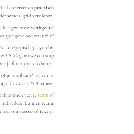
Heel
concreet
en
praktisch
dernemen, geld verdienen
.​
je het gewenste ‘
werkgeluk
’
beangstigend
accuraat
zijn!
keken (typisch 3 à 5 en bij
 Met OC16 gaan we een stap
nals je functioneren daarin.
 of je loopbaan
? Exact dat
n for Career & Business.
e dynamiek van je
team of
an individuen kunnen
teams
n
,
net
om succesvol te zijn
.