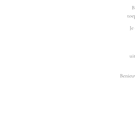
B
toe
Je
ui
Benieu