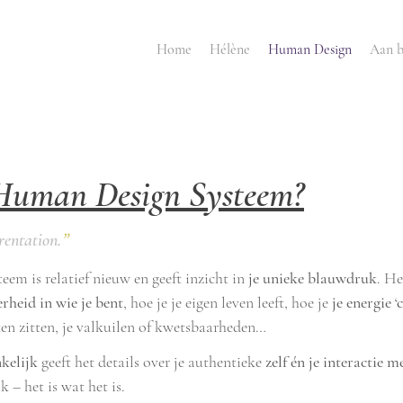
Home
Hélène
Human Design
Aan 
 Human Design Systeem?
”
rentation.
m is relatief nieuw en geeft inzicht in
je unieke blauwdruk
. He
erheid in wie je bent
, hoe je je eigen leven leeft, hoe je
je energie ‘
ten zitten, je valkuilen of kwetsbaarheden…
kelijk
geeft het details over je authentieke
zelf én je interactie m
k – het is wat het is.