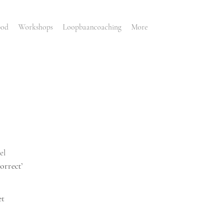
bod
Workshops
Loopbaancoaching
More
el
correct’
et