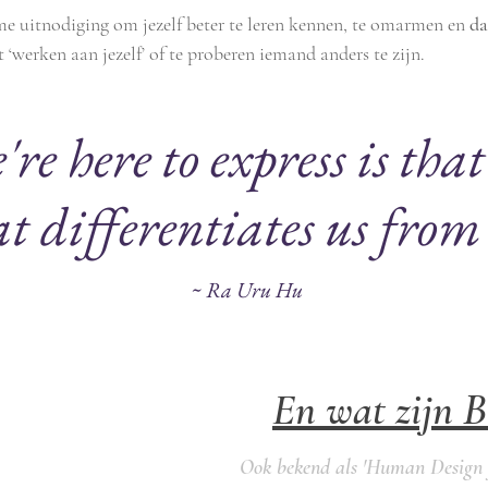
me uitnodiging om jezelf beter te leren kennen, te omarmen en
da
 ‘werken aan jezelf’ of te proberen iemand anders te zijn.
e here to express is that
at differentiates us fro
~ Ra Uru Hu
En wat zijn 
Ook bekend als 'Human Design f