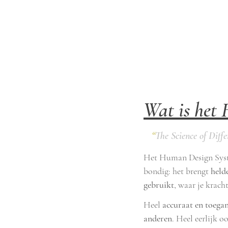
Wat is het
“
The Science of Diffe
Het Human Design Systee
bondig: het brengt
held
gebruikt
, waar je krach
Heel
accuraat en toegan
anderen
. Heel eerlijk oo